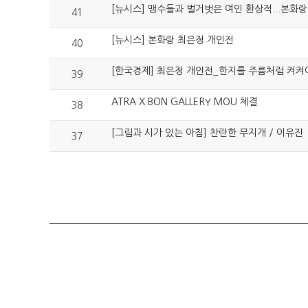
[뉴시스] 맹수들과 벌거벗은 여인 환상적...본화랑
41
[뉴시스] 본화랑 최은정 개인전
40
[한국경제] 최은정 개인전_한지를 주름처럼 켜켜이
39
ATRA X BON GALLERY MOU 체결
38
[그림과 시가 있는 아침] 찬란한 무지개 / 이유진
37