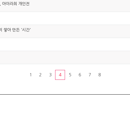
, 아이라최 개인전
 쌓아 만든 '시간'
1
2
3
4
5
6
7
8